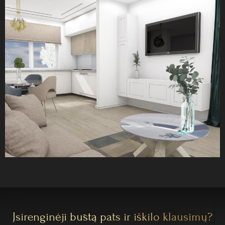
Įsirenginėji būstą pats ir iškilo klausimų?